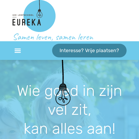
Samen leven, samen leren
Interesse? Vrije plaatsen?
Wie goed in zijn
vel zit,
kan alles aan!