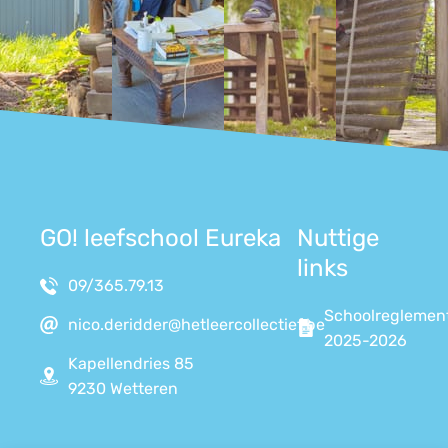
GO! leefschool Eureka
Nuttige
links
09/365.79.13
Schoolreglemen
nico.deridder@hetleercollectief.be
2025-2026
Kapellendries 85
9230 Wetteren